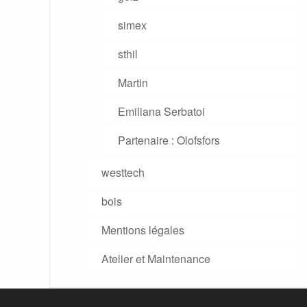
simex
sthil
Martin
Emiliana Serbatoi
Partenaire : Olofsfors
westtech
bois
Mentions légales
Atelier et Maintenance