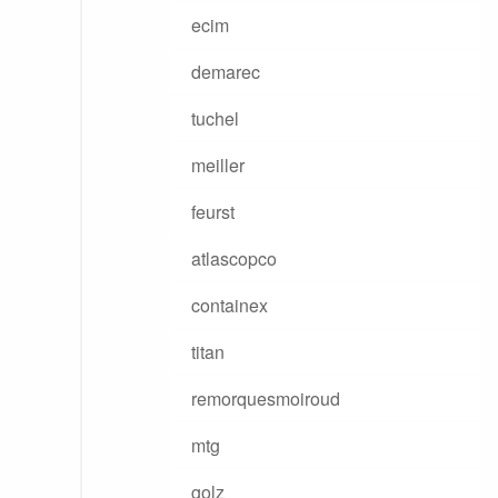
ecim
demarec
tuchel
meiller
feurst
atlascopco
containex
titan
remorquesmoiroud
mtg
golz