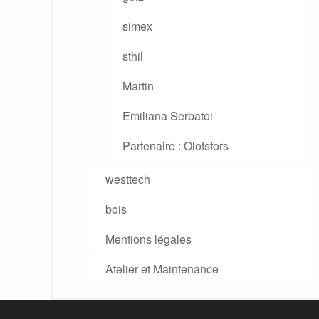
simex
sthil
Martin
Emiliana Serbatoi
Partenaire : Olofsfors
westtech
bois
Mentions légales
Atelier et Maintenance