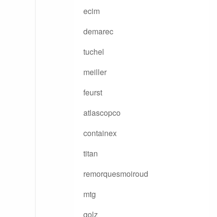
ecim
demarec
tuchel
meiller
feurst
atlascopco
containex
titan
remorquesmoiroud
mtg
golz