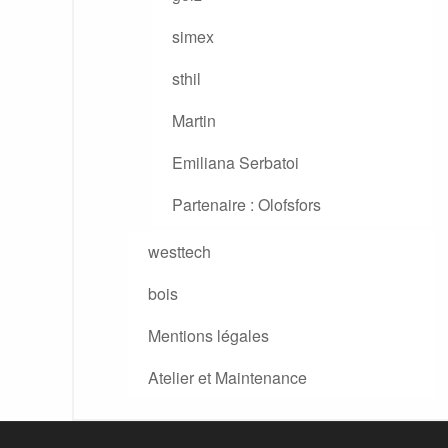
simex
sthil
Martin
Emiliana Serbatoi
Partenaire : Olofsfors
westtech
bois
Mentions légales
Atelier et Maintenance