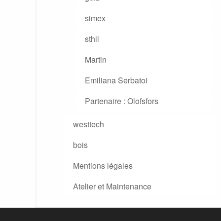
simex
sthil
Martin
Emiliana Serbatoi
Partenaire : Olofsfors
westtech
bois
Mentions légales
Atelier et Maintenance