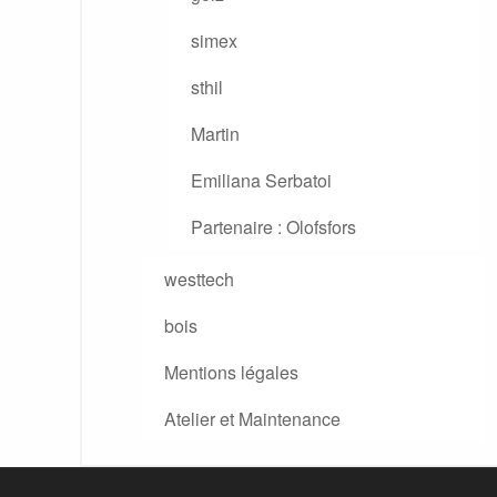
simex
sthil
Martin
Emiliana Serbatoi
Partenaire : Olofsfors
westtech
bois
Mentions légales
Atelier et Maintenance