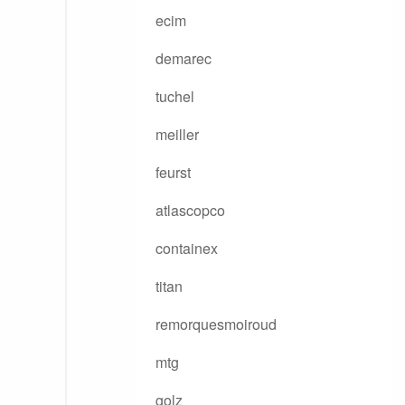
ecim
demarec
tuchel
meiller
feurst
atlascopco
containex
titan
remorquesmoiroud
mtg
golz